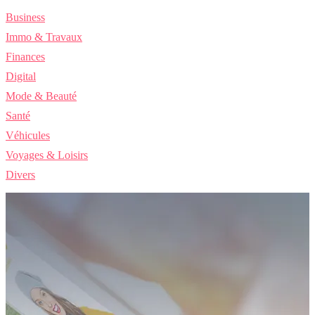
Business
Immo & Travaux
Finances
Digital
Mode & Beauté
Santé
Véhicules
Voyages & Loisirs
Divers