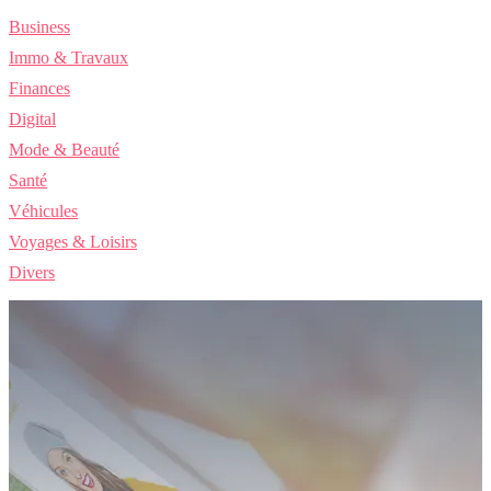
Business
Immo & Travaux
Finances
Digital
Mode & Beauté
Santé
Véhicules
Voyages & Loisirs
Divers