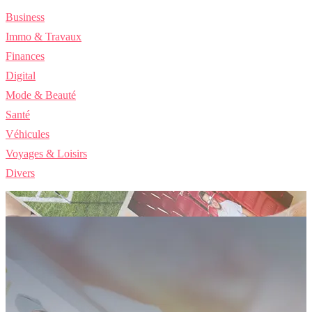
Business
Immo & Travaux
Finances
Digital
Mode & Beauté
Santé
Véhicules
Voyages & Loisirs
Divers