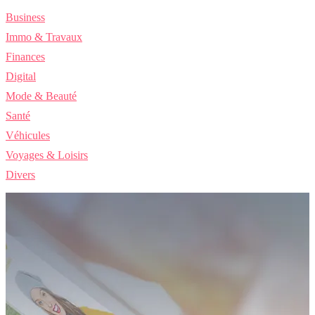
Business
Immo & Travaux
Finances
Digital
Mode & Beauté
Santé
Véhicules
Voyages & Loisirs
Divers