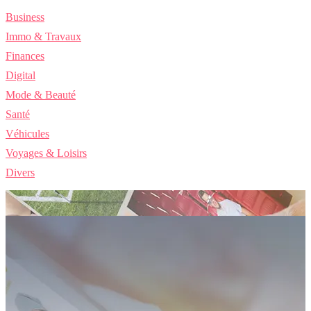
Business
Immo & Travaux
Finances
Digital
Mode & Beauté
Santé
Véhicules
Voyages & Loisirs
Divers