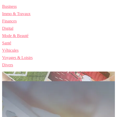
Business
Immo & Travaux
Finances
Digital
Mode & Beauté
Santé
Véhicules
Voyages & Loisirs
Divers