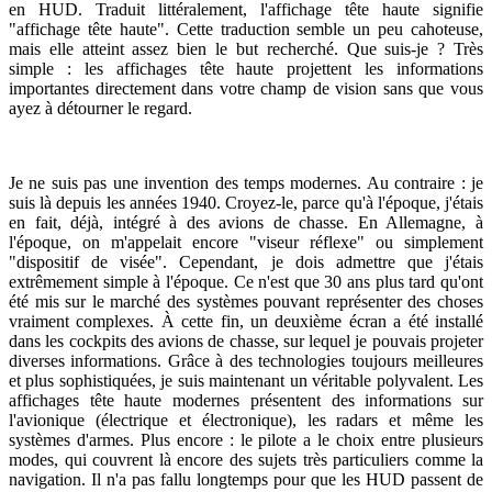
en HUD. Traduit littéralement, l'affichage tête haute signifie
"affichage tête haute". Cette traduction semble un peu cahoteuse,
mais elle atteint assez bien le but recherché. Que suis-je ? Très
simple : les affichages tête haute projettent les informations
importantes directement dans votre champ de vision sans que vous
ayez à détourner le regard.
Je ne suis pas une invention des temps modernes. Au contraire : je
suis là depuis les années 1940. Croyez-le, parce qu'à l'époque, j'étais
en fait, déjà, intégré à des avions de chasse. En Allemagne, à
l'époque, on m'appelait encore "viseur réflexe" ou simplement
"dispositif de visée". Cependant, je dois admettre que j'étais
extrêmement simple à l'époque. Ce n'est que 30 ans plus tard qu'ont
été mis sur le marché des systèmes pouvant représenter des choses
vraiment complexes. À cette fin, un deuxième écran a été installé
dans les cockpits des avions de chasse, sur lequel je pouvais projeter
diverses informations. Grâce à des technologies toujours meilleures
et plus sophistiquées, je suis maintenant un véritable polyvalent. Les
affichages tête haute modernes présentent des informations sur
l'avionique (électrique et électronique), les radars et même les
systèmes d'armes. Plus encore : le pilote a le choix entre plusieurs
modes, qui couvrent là encore des sujets très particuliers comme la
navigation. Il n'a pas fallu longtemps pour que les HUD passent de