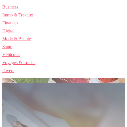
Business
Immo & Travaux
Finances
Digital
Mode & Beauté
Santé
Véhicules
Voyages & Loisirs
Divers