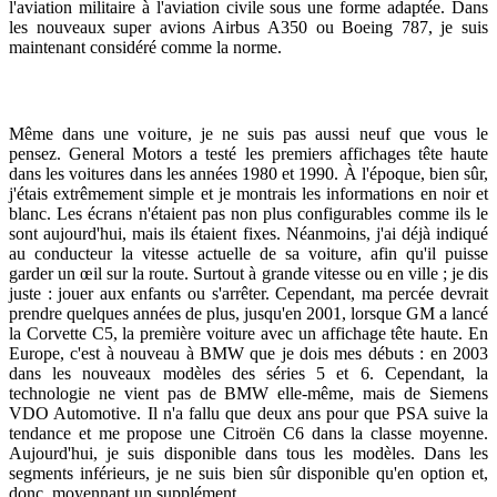
l'aviation militaire à l'aviation civile sous une forme adaptée. Dans
les nouveaux super avions Airbus A350 ou Boeing 787, je suis
maintenant considéré comme la norme.
Même dans une voiture, je ne suis pas aussi neuf que vous le
pensez. General Motors a testé les premiers affichages tête haute
dans les voitures dans les années 1980 et 1990. À l'époque, bien sûr,
j'étais extrêmement simple et je montrais les informations en noir et
blanc. Les écrans n'étaient pas non plus configurables comme ils le
sont aujourd'hui, mais ils étaient fixes. Néanmoins, j'ai déjà indiqué
au conducteur la vitesse actuelle de sa voiture, afin qu'il puisse
garder un œil sur la route. Surtout à grande vitesse ou en ville ; je dis
juste : jouer aux enfants ou s'arrêter. Cependant, ma percée devrait
prendre quelques années de plus, jusqu'en 2001, lorsque GM a lancé
la Corvette C5, la première voiture avec un affichage tête haute. En
Europe, c'est à nouveau à BMW que je dois mes débuts : en 2003
dans les nouveaux modèles des séries 5 et 6. Cependant, la
technologie ne vient pas de BMW elle-même, mais de Siemens
VDO Automotive. Il n'a fallu que deux ans pour que PSA suive la
tendance et me propose une Citroën C6 dans la classe moyenne.
Aujourd'hui, je suis disponible dans tous les modèles. Dans les
segments inférieurs, je ne suis bien sûr disponible qu'en option et,
donc, moyennant un supplément.