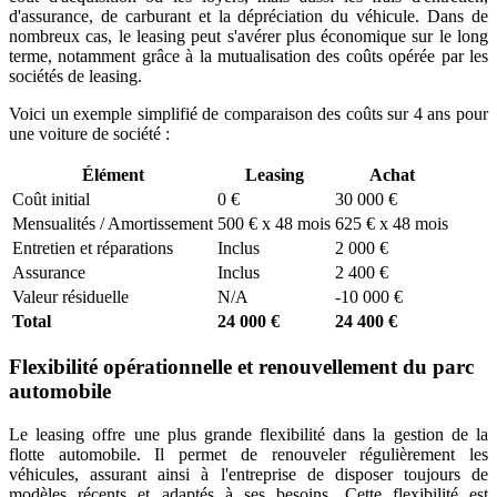
d'assurance, de carburant et la dépréciation du véhicule. Dans de
nombreux cas, le leasing peut s'avérer plus économique sur le long
terme, notamment grâce à la mutualisation des coûts opérée par les
sociétés de leasing.
Voici un exemple simplifié de comparaison des coûts sur 4 ans pour
une voiture de société :
Élément
Leasing
Achat
Coût initial
0 €
30 000 €
Mensualités / Amortissement
500 € x 48 mois
625 € x 48 mois
Entretien et réparations
Inclus
2 000 €
Assurance
Inclus
2 400 €
Valeur résiduelle
N/A
-10 000 €
Total
24 000 €
24 400 €
Flexibilité opérationnelle et renouvellement du parc
automobile
Le leasing offre une plus grande flexibilité dans la gestion de la
flotte automobile. Il permet de renouveler régulièrement les
véhicules, assurant ainsi à l'entreprise de disposer toujours de
modèles récents et adaptés à ses besoins. Cette flexibilité est