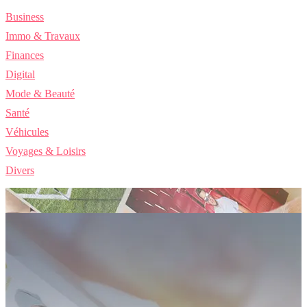
Business
Immo & Travaux
Finances
Digital
Mode & Beauté
Santé
Véhicules
Voyages & Loisirs
Divers