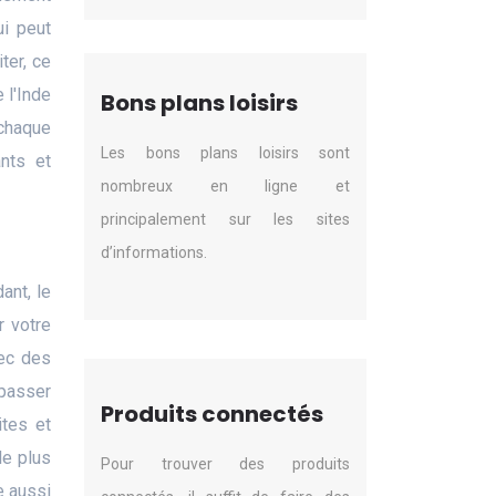
ui peut
ter, ce
 l'Inde
Bons plans loisirs
 chaque
Les bons plans loisirs sont
ants et
nombreux en ligne et
principalement sur les sites
d’informations.
ant, le
r votre
vec des
 passer
Produits connectés
ites et
le plus
Pour trouver des produits
e aussi