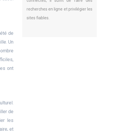
connectés, il suffit de faire des
recherches en ligne et privilégier les
sites fiables.
iété de
lle. Un
 nombre
iciles,
nes ont
lturel.
ller de
er les
ire, et