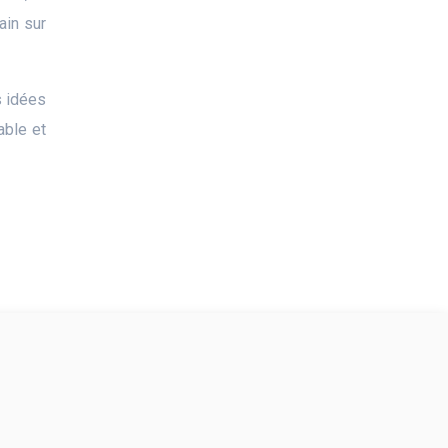
ain sur
s idées
able et