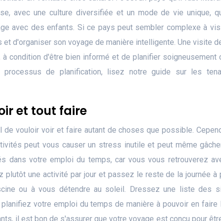
nse, avec une culture diversifiée et un mode de vie unique, q
age avec des enfants. Si ce pays peut sembler complexe à visi
es et d'organiser son voyage de manière intelligente. Une visite de
, à condition d'être bien informé et de planifier soigneusement
 processus de planification, lisez notre guide sur les ten
r et tout faire
 de vouloir voir et faire autant de choses que possible. Cepend
ctivités peut vous causer un stress inutile et peut même gâche
vités dans votre emploi du temps, car vous vous retrouverez a
 plutôt une activité par jour et passez le reste de la journée à
scine ou à vous détendre au soleil. Dressez une liste des s
 planifiez votre emploi du temps de manière à pouvoir en faire 
s, il est bon de s'assurer que votre voyage est conçu pour êtr